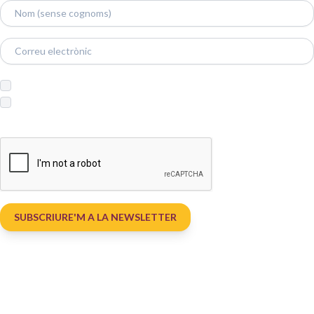
Accepto la
política de privacitat
*
Accepto subscriure'm a la newsletter
*
Verifica la teva sol·licitud.
*
SUBSCRIURE'M A LA NEWSLETTER