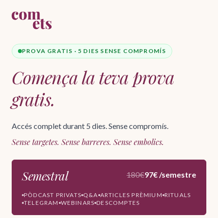
PROVA GRATIS · 5 DIES SENSE COMPROMÍS
Comença la teva prova
gratis.
Accés complet durant 5 dies. Sense compromís.
Sense targetes. Sense barreres. Sense embolics.
Semestral
180€
97€ /semestre
PÒDCAST PRIVATS
Q&A
ARTICLES PRÈMIUM
RITUALS
TELEGRAM
WEBINARS
DESCOMPTES